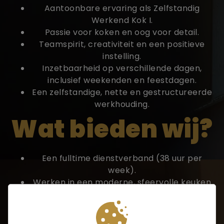
Aantoonbare ervaring als Zelfstandig
Werkend Kok I.
Passie voor koken en oog voor detail.
Teamspirit, creativiteit en een positieve
instelling.
Inzetbaarheid op verschillende dagen,
inclusief weekenden en feestdagen.
Een zelfstandige, nette en gestructureerde
werkhouding.
Wat bieden wij?
Een fulltime dienstverband (38 uur per
week).
Werken in een moderne, sfeervolle keuken
met ruimte voor creativiteit.
Een energiek en hecht team waar
samenwerken centraal staat.