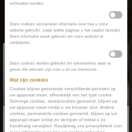
onthouden worden.
Lees meer
Statistische cookies
nieuws
Deze cookies verzamelen informatie over hoe u onze
website gebruikt, zoals welke paginas u het vaakst bezoekt.
Deze informatie wordt gebruikt om onze website te
verbeteren.
Marketing cookies
VACATURE
Deze cookies worden gebruikt om advertenties weer te
geven die relevant zijn voor u en uw interesses.
Wat zijn cookies
Cookies blijven gedurende verschillende perioden op
uw apparaat staan, afhankelijk van het type cookie.
Sommige cookies, sessiecookies genoemd, blijven op
uw apparaat staan ​​totdat u uw browser sluit. Andere
cookies, permanente cookies genoemd, blijven op uw
apparaat staan ​​totdat ze verlopen of totdat u ze
Vacature zelfstandig werkend kok
handmatig verwijdert. Raadpleeg ons privacybeleid voor