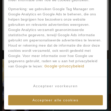
meer informatie over hoe we cookies gebruiken.
Vacature: Zelfstandig Werkend Kok I Locatie:
OssDienstverband: Fulltime (38 uur per week)
Opmerking: we gebruiken Google Tag Manager om
Mellow Dining B.V. in Oss is op zoek naar een
Google Analytics en Google Ads te beheren, die ons
passievolle en
helpen begrijpen hoe bezoekers onze website
gebruiken en relevante advertenties weergeven.
Google Analytics verzamelt geanonimiseerde
LEES VERDER »
statistische gegevens, terwijl Google Ads informatie
gebruikt om gepersonaliseerde advertenties te leveren.
01/12/2025
Houd er rekening mee dat de informatie die door deze
cookies wordt verzameld, ook wordt gedeeld met
Google. Voor meer informatie over hoe Google uw
gegevens gebruikt, raden we u aan het privacybeleid
Google-privacybeleid
van Google te lezen:
VACATURE
Accepteer voorkeuren
Accepteer alle cookies