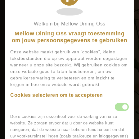
Marktconform salaris en goede secundaire
arbeidsvoorwaarden.
Doorgroeimogelijkheden binnen Mellow
Welkom bij Mellow Dining Oss
Dining.
Mellow Dining Oss vraagt toestemming
Solliciteren
om jouw persoonsgegevens te gebruiken
Onze website maakt gebruik van "cookies", kleine
tekstbestanden die op uw apparaat worden opgeslagen
Ben jij de kok die onze keuken komt versterken?
wanneer u onze site bezoekt. Wij gebruiken cookies om
Stuur dan jouw motivatie en CV naar:
onze website goed te laten functioneren, om uw
gebruikerservaring te verbeteren en om inzicht te
Dhr. L. Gu
krijgen in hoe onze website wordt gebruikt.
📞 +31 0412 850 520
📧
mellowdiningbvoss@gmail.com
Cookies selecteren om te accepteren
Wij kijken ernaar uit om je te ontmoeten!
Functionele cookies
Deze cookies zijn essentieel voor de werking van onze
website. Ze zorgen ervoor dat u door de website kunt
navigeren, dat de website naar behoren functioneert en dat
uw voorkeursinstellingen (zoals taalkeuze en inloggegevens)