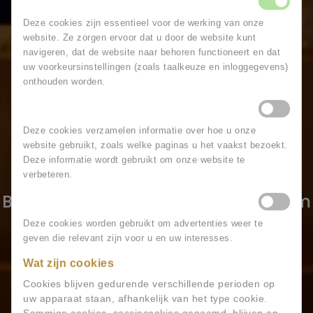
Functionele cookies
Deze cookies zijn essentieel voor de werking van onze
website. Ze zorgen ervoor dat u door de website kunt
navigeren, dat de website naar behoren functioneert en dat
uw voorkeursinstellingen (zoals taalkeuze en inloggegevens)
onthouden worden.
Statistische cookies
Deze cookies verzamelen informatie over hoe u onze
Actueel
website gebruikt, zoals welke paginas u het vaakst bezoekt.
Deze informatie wordt gebruikt om onze website te
verbeteren.
Bekijk hier de actualiteiten rondom
Marketing cookies
Mellow Dining Oss
Deze cookies worden gebruikt om advertenties weer te
geven die relevant zijn voor u en uw interesses.
Wat zijn cookies
Cookies blijven gedurende verschillende perioden op
uw apparaat staan, afhankelijk van het type cookie.