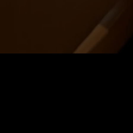
Voor groepen groter dan 20 personen v
LET OP: Reserveert u voor een feestdag
Reserveer een tafel
Datum