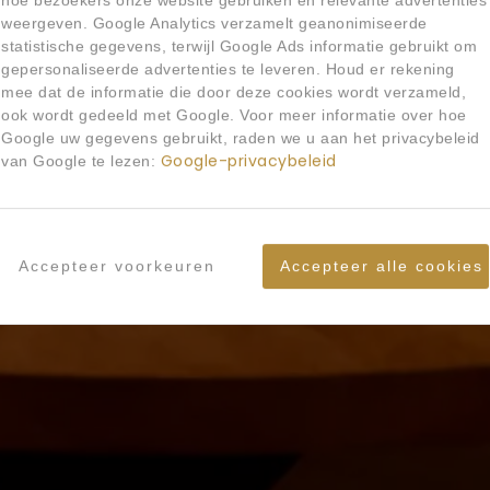
hoe bezoekers onze website gebruiken en relevante advertenties
weergeven. Google Analytics verzamelt geanonimiseerde
statistische gegevens, terwijl Google Ads informatie gebruikt om
gepersonaliseerde advertenties te leveren. Houd er rekening
mee dat de informatie die door deze cookies wordt verzameld,
ook wordt gedeeld met Google. Voor meer informatie over hoe
Google uw gegevens gebruikt, raden we u aan het privacybeleid
Google-privacybeleid
van Google te lezen:
Accepteer voorkeuren
Accepteer alle cookies