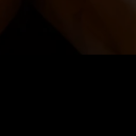
ragen wij u te bellen voor een reservering. TEL:
04
? Dan kan er een ander tarief gelden.